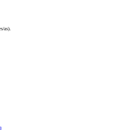
s/as).
a