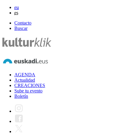
eu
es
Contacto
Buscar
AGENDA
Actualidad
CREACIONES
Sube tu evento
Boletín