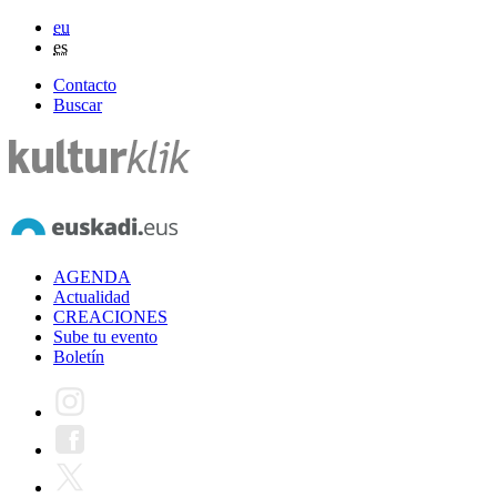
eu
es
Contacto
Buscar
AGENDA
Actualidad
CREACIONES
Sube tu evento
Boletín