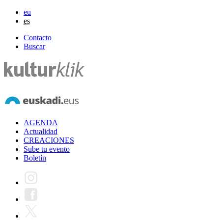
eu
es
Contacto
Buscar
AGENDA
Actualidad
CREACIONES
Sube tu evento
Boletín