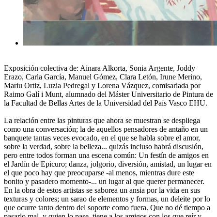
Exposición colectiva de: Ainara Alkorta, Sonia Argente, Joddy
Erazo, Carla García, Manuel Gómez, Clara Letón, Irune Merino,
Mariu Ortiz, Luzia Pedregal y Lorena Vázquez, comisariada por
Raimo Galí i Munt, alumnado del Máster Universitario de Pintura de
la Facultad de Bellas Artes de la Universidad del País Vasco EHU.
La relación entre las pinturas que ahora se muestran se despliega
como una conversación; la de aquellos pensadores de antaño en un
banquete tantas veces evocado, en el que se habla sobre el amor,
sobre la verdad, sobre la belleza... quizás incluso habrá discusión,
pero entre todos forman una escena común: Un festín de amigos en
el Jardín de Epicuro; danza, jolgorio, diversión, amistad, un lugar en
el que poco hay que preocuparse -al menos, mientras dure este
bonito y pasadero momento-... un lugar al que querer permanecer.
En la obra de estos artistas se saborea un ansia por la vida en sus
texturas y colores; un sarao de elementos y formas, un deleite por lo
que ocurre tanto dentro del soporte como fuera. Que no dé tiempo a
pasarlo mal, y quien lo pase, tiene a los amigos con los que reír y