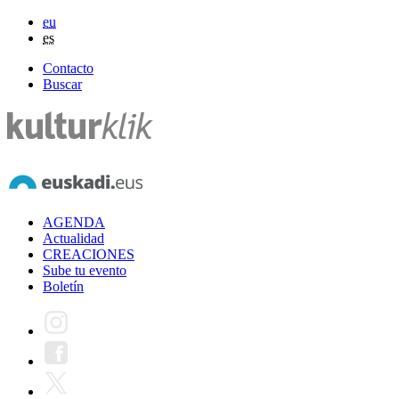
eu
es
Contacto
Buscar
AGENDA
Actualidad
CREACIONES
Sube tu evento
Boletín