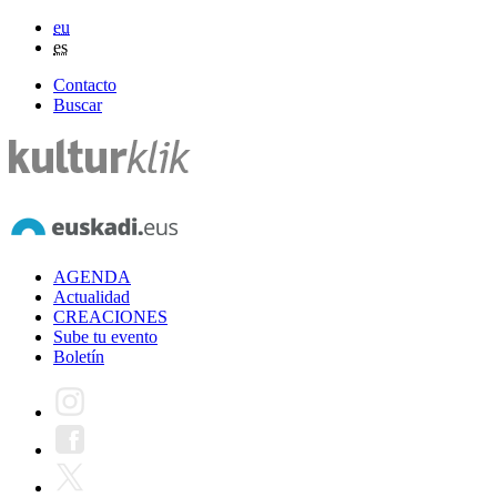
eu
es
Contacto
Buscar
AGENDA
Actualidad
CREACIONES
Sube tu evento
Boletín