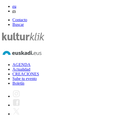
eu
es
Contacto
Buscar
AGENDA
Actualidad
CREACIONES
Sube tu evento
Boletín