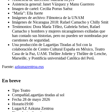
Asistencia general:
Janet Vázquez y Manu Guerrero
Imagen de cartel:
Cecilia Porras Saénz
“María”:
Ella fuerte
Imágenes de archivo:
Filmoteca de la UNAM
Imágenes de Nicaragua 2018:
Rafael Camacho y Chilly Smit
Testimonios:
Dora María Téllez, Gabriela Selser, Rafael
Camacho y hombres y mujeres nicaragüenses exiliadas que
han contado sus historias, pero no pueden ser nombradas por
cuestiones de seguridad.
Una producción de Lagartijas Tiradas al Sol con la
colaboración de Centro Cultural España en México, Teatro
Casa de la Paz, UAM. Théâtre Joliette y Théâtre de Lenche,
Marseille, y Pontificia universidad Católica del Perú.
Fuente:
azkunazentroa.eus
En breve
Tipo
Teatro
Compañía
Lagartijas tiradas al sol
Fecha
28 de mayo 2026
Horario
19:00
Lugar
AZ Azkuna Zentroa