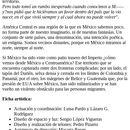
territorio.
Pero todo tomó un rumbo inesperado cuando conocimos a M——
y?nos pidió que le hiciéramos un favor dentro del país que la vio
nacer, en el que vivió siempre y al cual ahora no puede volver
".
América Central es una región de la que en México sabemos poco,
no forma parte de nuestro imaginario, ni de nuestras fantasías. Un
conjunto de siete países, una denominación, una intención poética,
un estigma. Somos vecinos distantes, porque en México miramos al
norte, siempre al norte.
Si México ha sido visto como patio trasero del Imperio ¿cómo
vemos desde México a Centroamérica? Ese territorio que se
encuentra capturado entre dos fronteras complicadas: por un lado, el
tapón del Darién, selva densa y cerrada en los límites de Colombia y
Panamá; por el otro, los márgenes de Belice y Guatemala que, por la
presión de EUA sobre México, han sido militarizados y se han
vuelto un violento obstáculo para las personas migrantes.
Ficha artística:
Actuación y coordinación:
Luisa Pardo y Lázaro G.
Rodríguez
Diseño de espacio y luz:
Sergio López Vigueras
Diseño y realización de telones:
Pedro Pizarro
Asistencia de dirección:
Macaria Reyes