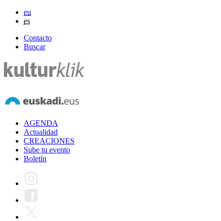
eu
es
Contacto
Buscar
AGENDA
Actualidad
CREACIONES
Sube tu evento
Boletín