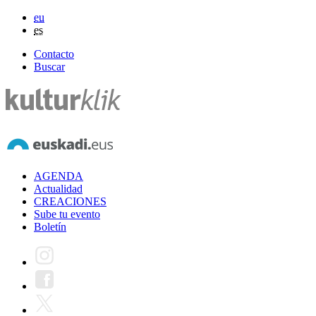
eu
es
Contacto
Buscar
AGENDA
Actualidad
CREACIONES
Sube tu evento
Boletín