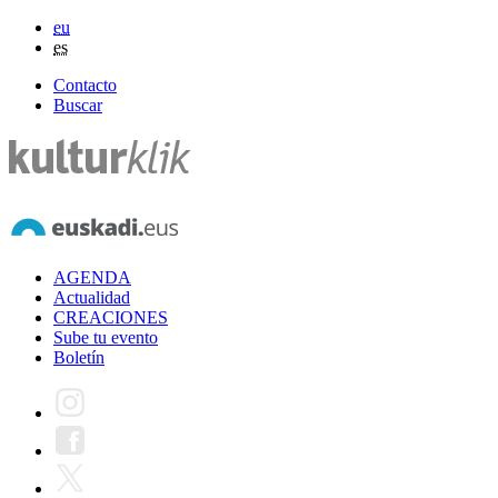
eu
es
Contacto
Buscar
AGENDA
Actualidad
CREACIONES
Sube tu evento
Boletín