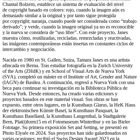
Chantal Bolzern, establece un sistema de evaluación del nivel
de
copyright
basado en colores: rojo, cuando la imagen aún es
demasiado similar a la original y por tanto sigue protegida
por
copyright
; naranja, cuando puede ser considerada como “trabajo
derivado”; y verde, cuando la imagen original ya no es reconocible
y la nueva se considera de “uso libre”. Con este proyecto, Janes
muestra cómo, reutilizadas, recicladas, remezcladas y reactivadas,
las imágenes contemporáneas están insertas en constantes ciclos de
intercambio y negociación.
Nacida en 1980 en St. Gallen, Suiza, Tamara Janes es una artista
afincada en Berna. Tras estudiar fotografía en la Zurich University
of the Arts (ZHdK) y en School of Visual Arts de Nueva York
(SVA), completó un máster en el Institute of Art, Gender and Nature
(IAGN) de Basilea. A continuación, regresó a Nueva York con una
beca para continuar su investigación en la Biblioteca Pública de
Nueva York. Desde entonces, ha creado varias ediciones y
proyectos basados en este material visual. Sus obras se han
expuesto, entre otros lugares, en la Kunsthaus Glarus, la HeK Haus
der elektronischen Künste Basel, la Kunsthaus Pasquart, la
Kunsthaus Baselland, la Kunsthaus Langenthal, la Stadtgalerie
Bern, Plat(t)form15 en el Fotomuseum Winterthur y en las Bieler
Fototage. Su primera exposición
Set and Setting
, se presentó en
Photo Elysée en 2024. Sus proyectos han sido galardonados en
varias ocasiones: recibió el Swiss Design Award 2023 en la