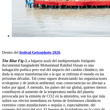
Dentro del
festival Getxophoto 2026
.
The Blue Fig
(
La higuera azul
) del multipremiado fotógrafo
documental bangladeshí Mohammad Rakibul Hasan es una
indagación poética pero real del impacto del cambio climático, sin
duda la mayor transformación a la que se enfrenta el mundo en las
próximas décadas. Tal como siguen denunciando las organizaciones
ecologistas y de justicia ambiental, esas consecuencias no afectan a
todos por igual. A menudo, los países del sur global, quienes menos
contribuyen al aumento de la temperatura media del planeta
provocada por la emisión de CO
2
en la atmósfera, son los que más
sufren sus efectos inmediatos en forma de fenómenos climáticos
extremos como inundaciones o sequías o, especialmente, del
aumento del nivel del mar. El bosque de Sundarbans en la costa de