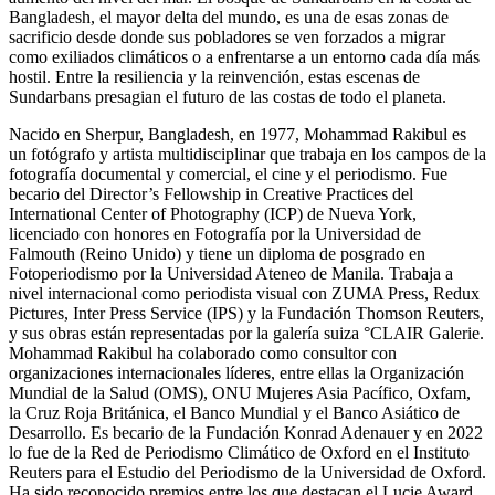
Bangladesh, el mayor delta del mundo, es una de esas zonas de
sacrificio desde donde sus pobladores se ven forzados a migrar
como exiliados climáticos o a enfrentarse a un entorno cada día más
hostil. Entre la resiliencia y la reinvención, estas escenas de
Sundarbans presagian el futuro de las costas de todo el planeta.
Nacido en Sherpur, Bangladesh, en 1977, Mohammad Rakibul es
un fotógrafo y artista multidisciplinar que trabaja en los campos de la
fotografía documental y comercial, el cine y el periodismo. Fue
becario del Director’s Fellowship in Creative Practices del
International Center of Photography (ICP) de Nueva York,
licenciado con honores en Fotografía por la Universidad de
Falmouth (Reino Unido) y tiene un diploma de posgrado en
Fotoperiodismo por la Universidad Ateneo de Manila. Trabaja a
nivel internacional como periodista visual con ZUMA Press, Redux
Pictures, Inter Press Service (IPS) y la Fundación Thomson Reuters,
y sus obras están representadas por la galería suiza °CLAIR Galerie.
Mohammad Rakibul ha colaborado como consultor con
organizaciones internacionales líderes, entre ellas la Organización
Mundial de la Salud (OMS), ONU Mujeres Asia Pacífico, Oxfam,
la Cruz Roja Británica, el Banco Mundial y el Banco Asiático de
Desarrollo. Es becario de la Fundación Konrad Adenauer y en 2022
lo fue de la Red de Periodismo Climático de Oxford en el Instituto
Reuters para el Estudio del Periodismo de la Universidad de Oxford.
Ha sido reconocido premios entre los que destacan el Lucie Award,