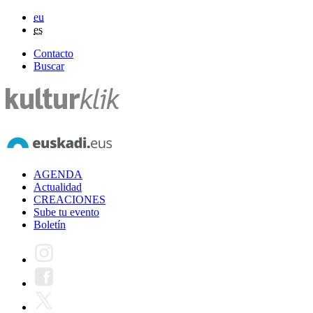
eu
es
Contacto
Buscar
AGENDA
Actualidad
CREACIONES
Sube tu evento
Boletín