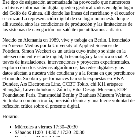
Ese tipo de asignación automatizada ha provocado que numerosos
archivos e información digital queden geolocalizados en algún lugar
del Golfo de Guinea, allí donde las líneas del meridiano y el ecuador
se cruzan.La representación digital de ese lugar no muestra lo que
allí sucede, sino las condiciones de producción y las limitaciones de
los sistemas de navegación por satélite que utilizamos a diario.
Nacido en Alemania en 1989, vive y trabaja en Berlin. Licenciado
en Nuevos Medios por la University of Applied Sciences de
Potsdam, Simon Weckert es un artista cuyo trabajo se sitúa en la
intersección entre el arte digital, la tecnología y la crítica social. A
través de instalaciones, intervenciones y proyectos experimentales,
explora cómo los sistemas algorítmicos, las redes digitales y los
datos afectan a nuestra vida cotidiana y a la forma en que percibimos
el mundo. Su obra y performances han sido expuestas en V&A
Dundee, Ars Electronica Linz, CCBT Tokio, chi K11 artspace
Shanghái, Löwenbräukunst Zúrich, Vitra Design Museum, EDF
Foundation París, Transmedial Berlín y Bauhaus Museum Weimar.
Su trabajo combina ironía, precisión técnica y una fuerte voluntad de
reflexión crítica sobre el presente digital.
Horario:
Miércoles a viernes 17:30–20:30
Sábados 11:00–14:30 / 17:30–20:30