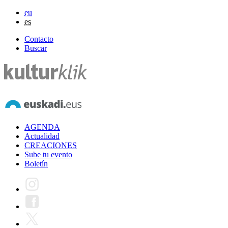
eu
es
Contacto
Buscar
AGENDA
Actualidad
CREACIONES
Sube tu evento
Boletín