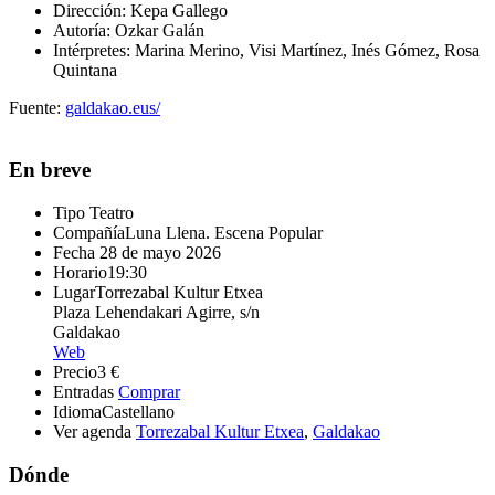
Dirección: Kepa Gallego
Autoría: Ozkar Galán
Intérpretes: Marina Merino, Visi Martínez, Inés Gómez, Rosa
Quintana
Fuente:
galdakao.eus/
En breve
Tipo
Teatro
Compañía
Luna Llena. Escena Popular
Fecha
28 de mayo 2026
Horario
19:30
Lugar
Torrezabal Kultur Etxea
Plaza Lehendakari Agirre, s/n
Galdakao
Web
Precio
3 €
Entradas
Comprar
Idioma
Castellano
Ver agenda
Torrezabal Kultur Etxea
,
Galdakao
Dónde