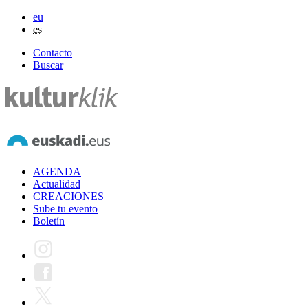
eu
es
Contacto
Buscar
AGENDA
Actualidad
CREACIONES
Sube tu evento
Boletín