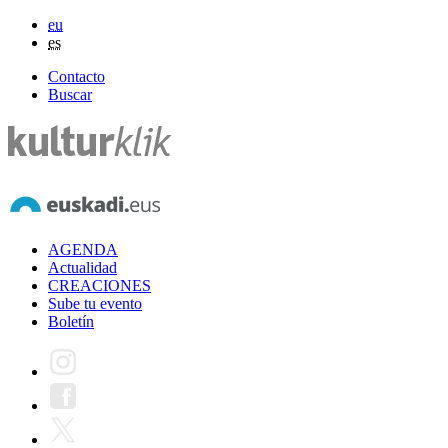
eu
es
Contacto
Buscar
AGENDA
Actualidad
CREACIONES
Sube tu evento
Boletín