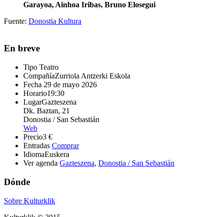
Garayoa, Ainhoa Iribas, Bruno Elosegui
Fuente:
Donostia Kultura
En breve
Tipo
Teatro
Compañía
Zurriola Antzerki Eskola
Fecha
29 de mayo 2026
Horario
19:30
Lugar
Gazteszena
Dk. Baztan, 21
Donostia / San Sebastián
Web
Precio
3 €
Entradas
Comprar
Idioma
Euskera
Ver agenda
Gazteszena
,
Donostia / San Sebastián
Dónde
Sobre Kulturklik