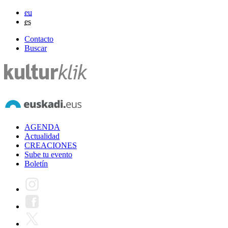
eu
es
Contacto
Buscar
AGENDA
Actualidad
CREACIONES
Sube tu evento
Boletín