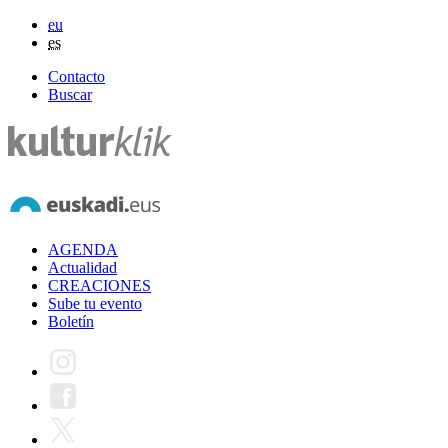
eu
es
Contacto
Buscar
AGENDA
Actualidad
CREACIONES
Sube tu evento
Boletín