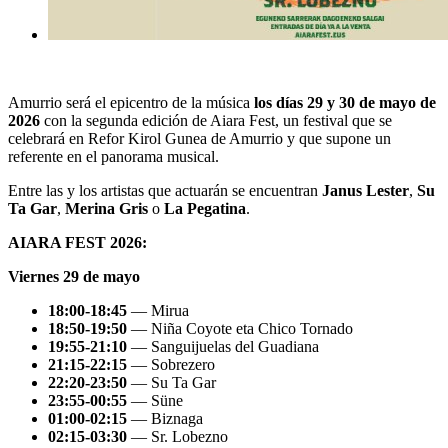
Amurrio será el epicentro de la música
los días 29 y 30 de mayo de
2026
con la segunda edición de Aiara Fest, un festival que se
celebrará en
Refor Kirol Gunea
de Amurrio y que supone un
referente en el panorama musical.
Entre las y los artistas que actuarán se encuentran
Janus
Lester
,
Su
Ta Gar
,
Merina Gris
o
La
Pegatina
.
AIARA FEST 2026:
Viernes 29 de mayo
18:00-18:45
— Mirua
18:50-19:50
— Niña Coyote eta Chico Tornado
19:55-21:10
— Sanguijuelas del Guadiana
21:15-22:15
— Sobrezero
22:20-23:50
— Su Ta Gar
23:55-00:55
— Süne
01:00-02:15
— Biznaga
02:15-03:30
— Sr. Lobezno