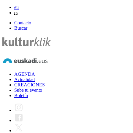
eu
es
Contacto
Buscar
AGENDA
Actualidad
CREACIONES
Sube tu evento
Boletín