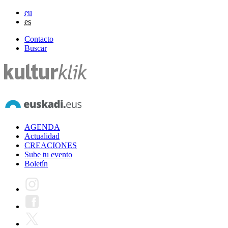
eu
es
Contacto
Buscar
AGENDA
Actualidad
CREACIONES
Sube tu evento
Boletín