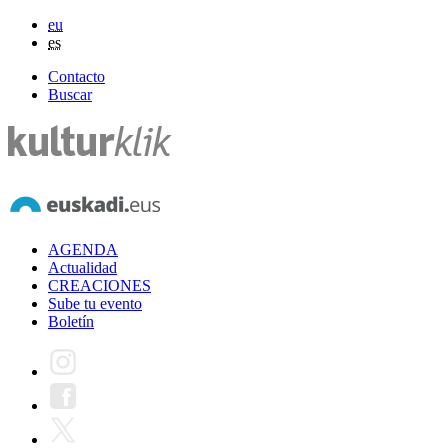
eu
es
Contacto
Buscar
AGENDA
Actualidad
CREACIONES
Sube tu evento
Boletín