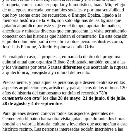
Croqueta, con su carácter popular y humorístico, Juana Mir, reflejo
de una época marcada por cambios sociales y por una sensibilidad
que hoy asoma entre los recuerdos, o Enrique Epalza, ligado a la
memoria histórica de la Villa, son solo algunas de las figuras que
guiarán al público por este viaje en el tiempo, aportando matices,
anécdotas y miradas diversas que enriquecerán la visita permitiendo
conectar con las historias que habitan el cementerio. En esta ocasión,
el público también podrá descubrir a otras personas ilustres como,
José Luis Pitarque, Alfredo Espinosa o Julio Orive.
En cualquier caso, la propuesta, enmarcada dentro del programa
cultural anual que organiza Bilbao Zerbitzuak, también guiará a las
y los visitantes por otras
5 rutas diferentes
que acercarán la riqueza
arquitectónica, paisajística y cultural del recinto.
Precisamente, y para aquellas personas que deseen centrarse en los
aspectos arquitectónicos, artísticos y paisajísticos de los últimos 120
años de historia del camposanto tendrán el recorrido "
Un
cementerio con arte
" los días
28 de mayo
,
21 de junio
,
8 de julio
,
28 de agosto
y
4 de septiembre
.
Para quienes deseen conocer todos los aspectos generales del
Cementerio bilbaíno habrá otra visita guiada que durante dos horas
pondrá en valor la historia, cultura y leyendas que acompañan a este
histórico recinto. Las personas interesadas podrán inscribirse a las