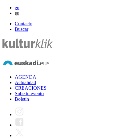
eu
es
Contacto
Buscar
AGENDA
Actualidad
CREACIONES
Sube tu evento
Boletín