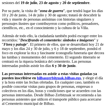
sesiones del
19 de julio
,
23 de agosto
y
20 de septiembre
.
Por su parte, la visita de "
zona de guerra
”, que tendrá lugar los días
10 y 20 de junio, 14 de julio y 30 de agosto; tratará de descubrir la
vida y muerte de personas anónimas con historias singulares y
personajes ilustres que contribuyeron como políticos, pensadores,
científicos, etc., en el conocimiento y la cultura de la Villa.
Además de todo ello, la ciudadanía también podrá escoger entre los
recorridos: "
Descifrando el cementerio: símbolos e imágenes
" y
"
Flora y paisaje
". El primero de ellos, que se desarrollará hoy 21 de
mayo y los días 24 y 30 de julio, y 6 y 18 de septiembre, pondrá el
foco en explorar la rica y fascinante iconografía funeraria que decora
las tumbas y monumentos del cementerio. El segundo itinerario se
centrará en la riqueza botánica del cementerio. Las personas
interesadas podrán asistir los días
6 y 30 de junio
.
Las personas interesadas en asistir a estas visitas guiadas ya
pueden inscribirse en
bilbaozerbitzuak.bilbao.eus
, y elegir el día
y la hora entre las fechas ofertadas. En cualquier caso, también es
posible concertar visitas para grupos de personas, empresas o
colectivos en los días, horas y condiciones que se acuerden con las
personas interesadas. Desde Bilbao Zerbitzuak se recomienda a las
personas asistentes que utilicen el transporte público para acercarse
al Cementerio municipal de Bilbao.