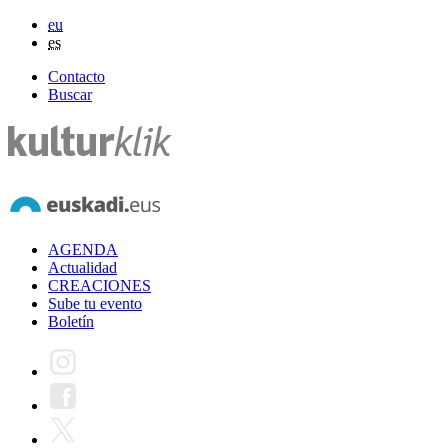
eu
es
Contacto
Buscar
AGENDA
Actualidad
CREACIONES
Sube tu evento
Boletín