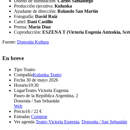
Diseño de iluminación:
Carlos Samaniego
Producción ejecutiva:
Kulunka
Ayudante de dirección:
Rolando San Martín
Fotografía:
David Ruiz
Cartel:
Dani Castillo
Prensa:
María Díaz
Coproducción:
ESZENA T (Victoria Eugenia Antzokia, Scèn
Fuente:
Donostia Kultura
En breve
Tipo
Teatro
Compañía
Kulunka Teatro
Fecha
30 de mayo 2026
Horario
19:30
Lugar
Teatro Victoria Eugenia
Paseo de la República Argentina, 2
Donostia / San Sebastián
Web
Precio
16 / 22 €
Entradas
Comprar
Ver agenda
Teatro Victoria Eugenia
,
Donostia / San Sebastián