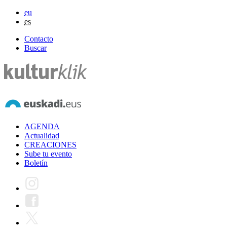
eu
es
Contacto
Buscar
AGENDA
Actualidad
CREACIONES
Sube tu evento
Boletín