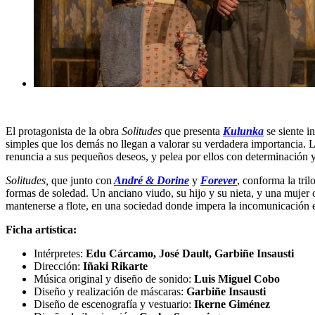
El protagonista de la obra
Solitudes
que presenta
Kulunka
se siente i
simples que los demás no llegan a valorar su verdadera importancia. Lo
renuncia a sus pequeños deseos, y pelea por ellos con determinación y
Solitudes,
que junto con
André & Dorine
y
Forever
, conforma la tri
formas de soledad. Un anciano viudo, su hijo y su nieta, y una mujer ob
mantenerse a flote, en una sociedad donde impera la incomunicación e
Ficha artística:
Intérpretes:
Edu Cárcamo, José Dault, Garbiñe Insausti
Dirección:
Iñaki Rikarte
Música original y diseño de sonido:
Luis Miguel Cobo
Diseño y realización de máscaras:
Garbiñe Insausti
Diseño de escenografía y vestuario:
Ikerne Giménez