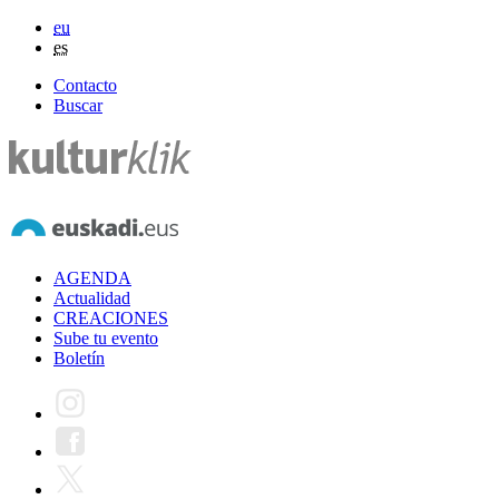
eu
es
Contacto
Buscar
AGENDA
Actualidad
CREACIONES
Sube tu evento
Boletín