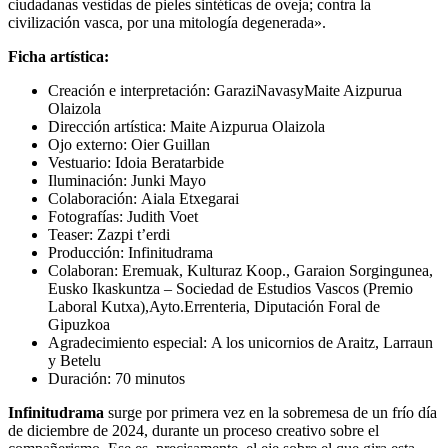
ciudadanas vestidas de pieles sintéticas de oveja; contra la
civilización vasca, por una mitología degenerada».
Ficha artística:
Creación e interpretación: GaraziNavasyMaite Aizpurua
Olaizola
Dirección artística: Maite Aizpurua Olaizola
Ojo externo: Oier Guillan
Vestuario: Idoia Beratarbide
Iluminación: Junki Mayo
Colaboración: Aiala Etxegarai
Fotografías: Judith Voet
Teaser: Zazpi t’erdi
Producción: Infinitudrama
Colaboran: Eremuak, Kulturaz Koop., Garaion Sorgingunea,
Eusko Ikaskuntza – Sociedad de Estudios Vascos (Premio
Laboral Kutxa),Ayto.Errenteria, Diputación Foral de
Gipuzkoa
Agradecimiento especial: A los unicornios de Araitz, Larraun
y Betelu
Duración: 70 minutos
Infinitudrama
surge por primera vez en la sobremesa de un frío día
de diciembre de 2024, durante un proceso creativo sobre el