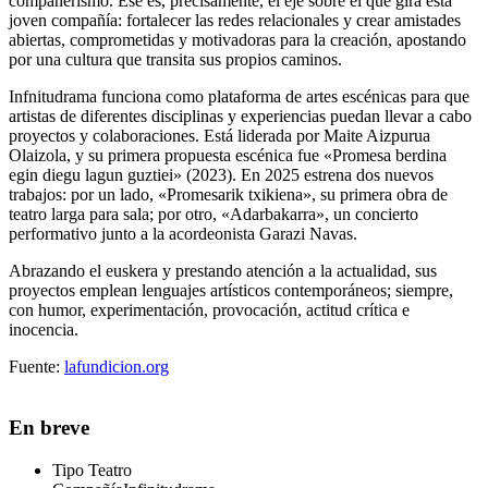
compañerismo. Ese es, precisamente, el eje sobre el que gira esta
joven compañía: fortalecer las redes relacionales y crear amistades
abiertas, comprometidas y motivadoras para la creación, apostando
por una cultura que transita sus propios caminos.
Infnitudrama funciona como plataforma de artes escénicas para que
artistas de diferentes disciplinas y experiencias puedan llevar a cabo
proyectos y colaboraciones. Está liderada por Maite Aizpurua
Olaizola, y su primera propuesta escénica fue «Promesa berdina
egin diegu lagun guztiei» (2023). En 2025 estrena dos nuevos
trabajos: por un lado, «Promesarik txikiena», su primera obra de
teatro larga para sala; por otro, «Adarbakarra», un concierto
performativo junto a la acordeonista Garazi Navas.
Abrazando el euskera y prestando atención a la actualidad, sus
proyectos emplean lenguajes artísticos contemporáneos; siempre,
con humor, experimentación, provocación, actitud crítica e
inocencia.
Fuente:
lafundicion.org
En breve
Tipo
Teatro