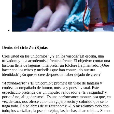
Dentro del
ciclo Zer(K)nias
.
Cree usted en los unicornios? ¿Y en los vascos? En escena, una
trovadora y una acordeonista frente a frente. El objetivo: contar una
historia llena de lagunas, interpretar un folclore fragmentado. ¿Qué
hacer con los mitos y melodías que han construido nuestra
identidad? ¿En qué se cree después de haber dejado de creer?
"
Adarbakarra
"
(‘El unicornio’) promete un viaje de fantasía y
crudeza acompañado de humor, música y poesía visual. Este
espectáculo pretende dar un impulso renovador a ‘la vasquidad’ y,
por qué no, al ‘gudarismo’. Es una performance monstruosa que, en
vez de cara, nos ofrece culo: un agujero sucio y colorido que se lo
traga todo. En palabras de sus creadoras: «Lo mezclamos todo con
todo; los zortzikos, la pseudo-épica, las hachas, el arco iris… Somos