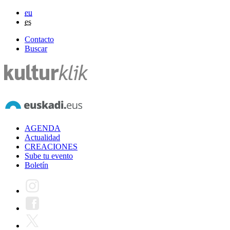
eu
es
Contacto
Buscar
AGENDA
Actualidad
CREACIONES
Sube tu evento
Boletín