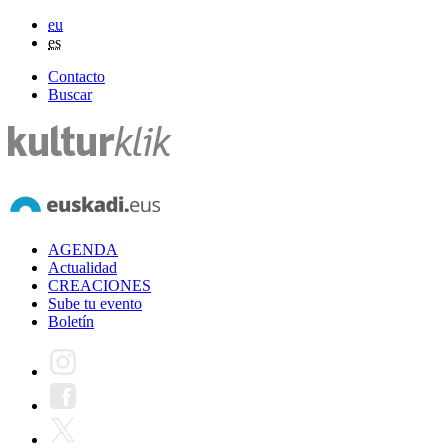
eu
es
Contacto
Buscar
AGENDA
Actualidad
CREACIONES
Sube tu evento
Boletín