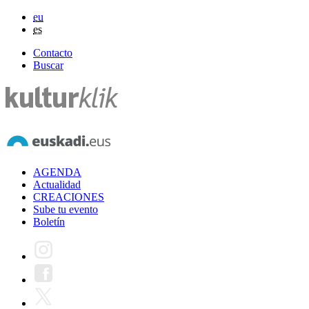
eu
es
Contacto
Buscar
AGENDA
Actualidad
CREACIONES
Sube tu evento
Boletín