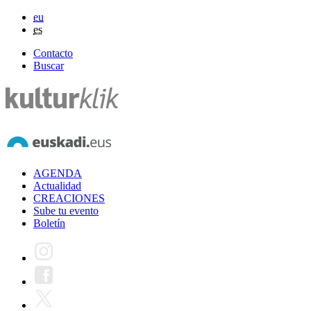
eu
es
Contacto
Buscar
AGENDA
Actualidad
CREACIONES
Sube tu evento
Boletín