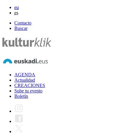
eu
es
Contacto
Buscar
AGENDA
Actualidad
CREACIONES
Sube tu evento
Boletín