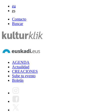
eu
es
Contacto
Buscar
AGENDA
Actualidad
CREACIONES
Sube tu evento
Boletín