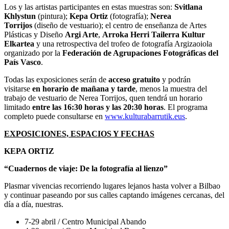
Los y las artistas participantes en estas muestras son:
Svitlana
Khlystun
(pintura);
Kepa Ortiz
(fotografía);
Nerea
Torrijos
(diseño de vestuario); el centro de enseñanza de Artes
Plásticas y Diseño
Argi Arte
,
Arroka Herri Tailerra Kultur
Elkartea
y una retrospectiva del trofeo de fotografía Argizaoiola
organizado por la
Federación de Agrupaciones Fotográficas del
País Vasco
.
Todas las exposiciones serán de
acceso gratuito
y podrán
visitarse
en horario de mañana y tarde
, menos la muestra del
trabajo de vestuario de Nerea Torrijos, quen tendrá un horario
limitado
entre las 16:30 horas y las 20:30 horas
. El programa
completo puede consultarse en
www.kulturabarrutik.eus
.
EXPOSICIONES, ESPACIOS Y FECHAS
KEPA ORTIZ
“Cuadernos de viaje: De la fotografía al lienzo”
Plasmar vivencias recorriendo lugares lejanos hasta volver a Bilbao
y continuar paseando por sus calles captando imágenes cercanas, del
día a día, nuestras.
7-29 abril / Centro Municipal Abando