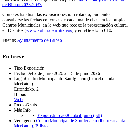
de Bilbao 2023-2033
.
Como es habitual, las exposiciones irán rotando, pudiendo
consultarse las fechas concretas de cada una de ellas, en los propios
Centros Municipales, en la web que recoge la programación cultural
en Distritos (
www.kulturabarrutik.eus
) y en el teléfono 010
.
Fuente:
Ayuntamiento de Bilbao
En breve
Tipo
Exposición
Fecha
Del 2 de junio 2026 al 15 de junio 2026
Lugar
Centro Municipal de San Ignacio (Ibarrekolanda
Merkatua)
Errondoko, 2
Bilbao
Web
Precio
Gratis
Más Info
Expodistrito 2026: abril-junio (pdf)
Ver agenda
Centro Municipal de San Ignacio (Ibarrekolanda
Merkatua)
,
Bilbao