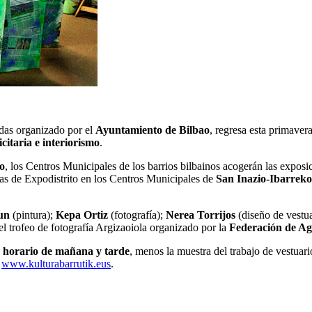
adas organizado por el
Ayuntamiento de Bilbao
, regresa esta primaver
icitaria e interiorismo
.
io
, los Centros Municipales de los barrios bilbainos acogerán las exposi
ticas de Expodistrito en los Centros Municipales de
San Inazio-Ibarreko
tun
(pintura);
Kepa Ortiz
(fotografía);
Nerea Torrijos
(diseño de vestua
el trofeo de fotografía Argizaoiola organizado por la
Federación de Ag
 horario de mañana y tarde
, menos la muestra del trabajo de vestuar
n
www.kulturabarrutik.eus
.