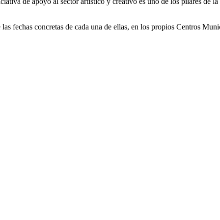
iativa de apoyo al sector artístico y creativo es uno de los pilares de la
 las fechas concretas de cada una de ellas, en los propios Centros Muni