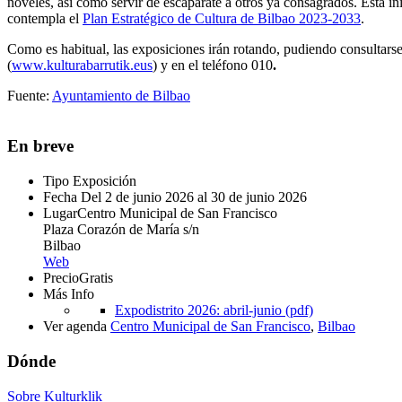
noveles, así como servir de escaparate a otros ya consagrados. Esta inic
contempla el
Plan Estratégico de Cultura de Bilbao 2023-2033
.
Como es habitual, las exposiciones irán rotando, pudiendo consultarse
(
www.kulturabarrutik.eus
) y en el teléfono 010
.
Fuente:
Ayuntamiento de Bilbao
En breve
Tipo
Exposición
Fecha
Del 2 de junio 2026 al 30 de junio 2026
Lugar
Centro Municipal de San Francisco
Plaza Corazón de María s/n
Bilbao
Web
Precio
Gratis
Más Info
Expodistrito 2026: abril-junio (pdf)
Ver agenda
Centro Municipal de San Francisco
,
Bilbao
Dónde
Sobre Kulturklik