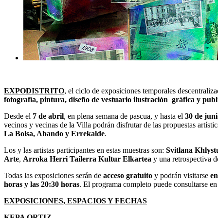
EXPODISTRITO
, el ciclo de exposiciones temporales descentraliz
fotografía, pintura, diseño de vestuario ilustración gráfica y publ
Desde el
7 de abril
, en plena semana de pascua, y hasta el
30 de jun
vecinos y vecinas de la Villa podrán disfrutar de las propuestas artís
La Bolsa, Abando y Errekalde
.
Los y las artistas participantes en estas muestras son:
Svitlana Khlys
Arte
,
Arroka Herri Tailerra Kultur Elkartea
y una retrospectiva d
Todas las exposiciones serán de
acceso gratuito
y podrán visitarse
en
horas y las 20:30 horas
. El programa completo puede consultarse e
EXPOSICIONES, ESPACIOS Y FECHAS
KEPA ORTIZ