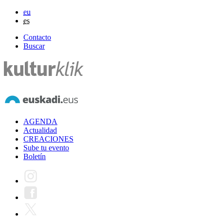
eu
es
Contacto
Buscar
AGENDA
Actualidad
CREACIONES
Sube tu evento
Boletín