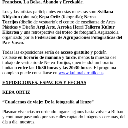
Francisco, La Bolsa, Abando y Errekalde
.
Los y las artistas participantes en estas muestras son:
Svitlana
Khlystun
(pintura);
Kepa Ortiz
(fotografía);
Nerea
Torrijos
(diseño de vestuario); el centro de enseñanza de Artes
Plásticas y Diseño
Argi Arte
,
Arroka Herri Tailerra Kultur
Elkartea
y una retrospectiva del trofeo de fotografía Argizaoiola
organizado por la
Federación de Agrupaciones Fotográficas del
País Vasco
.
Todas las exposiciones serán de
acceso gratuito
y podrán
visitarse
en horario de mañana y tarde
, menos la muestra del
trabajo de vestuario de Nerea Torrijos, quen tendrá un horario
limitado
entre las 16:30 horas y las 20:30 horas
. El programa
completo puede consultarse en
www.kulturabarrutik.eus
.
EXPOSICIONES, ESPACIOS Y FECHAS
KEPA ORTIZ
“Cuadernos de viaje: De la fotografía al lienzo”
Plasmar vivencias recorriendo lugares lejanos hasta volver a Bilbao
y continuar paseando por sus calles captando imágenes cercanas, del
día a día, nuestras.