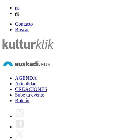
eu
es
Contacto
Buscar
AGENDA
Actualidad
CREACIONES
Sube tu evento
Boletín