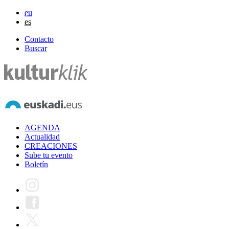
eu
es
Contacto
Buscar
AGENDA
Actualidad
CREACIONES
Sube tu evento
Boletín