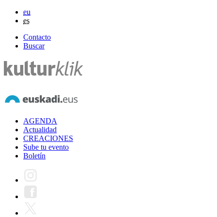
eu
es
Contacto
Buscar
AGENDA
Actualidad
CREACIONES
Sube tu evento
Boletín