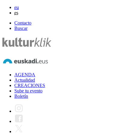
eu
es
Contacto
Buscar
AGENDA
Actualidad
CREACIONES
Sube tu evento
Boletín