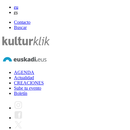
eu
es
Contacto
Buscar
AGENDA
Actualidad
CREACIONES
Sube tu evento
Boletín