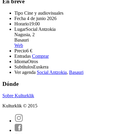
En breve
Tipo
Cine y audiovisuales
Fecha
4 de junio 2026
Horario
19:00
Lugar
Social Antzokia
Nagusia, 2
Basauri
Web
Precio
6 €
Entradas
Comprar
Idioma
Otros
Subtítulos
Euskera
Ver agenda
Social Antzokia
,
Basauri
Dónde
Sobre Kulturklik
Kulturklik © 2015