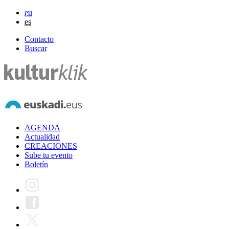
eu
es
Contacto
Buscar
AGENDA
Actualidad
CREACIONES
Sube tu evento
Boletín