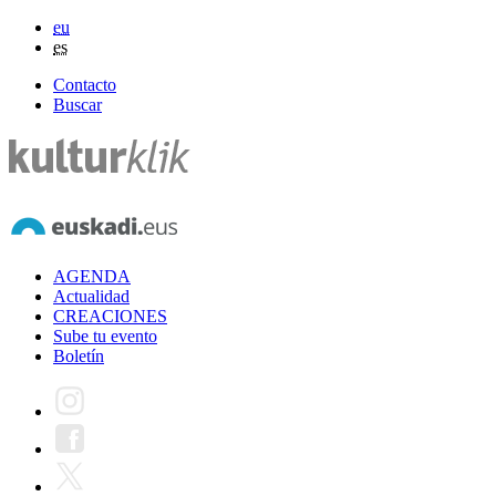
eu
es
Contacto
Buscar
AGENDA
Actualidad
CREACIONES
Sube tu evento
Boletín