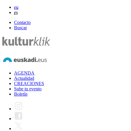
eu
es
Contacto
Buscar
AGENDA
Actualidad
CREACIONES
Sube tu evento
Boletín