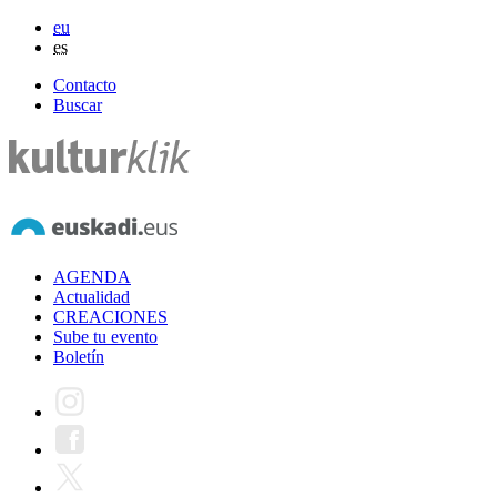
eu
es
Contacto
Buscar
AGENDA
Actualidad
CREACIONES
Sube tu evento
Boletín