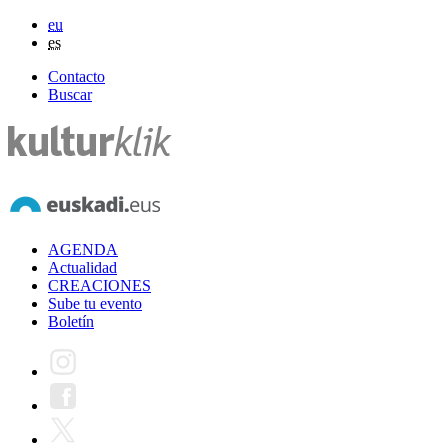
eu
es
Contacto
Buscar
AGENDA
Actualidad
CREACIONES
Sube tu evento
Boletín