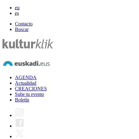
eu
es
Contacto
Buscar
AGENDA
Actualidad
CREACIONES
Sube tu evento
Boletín