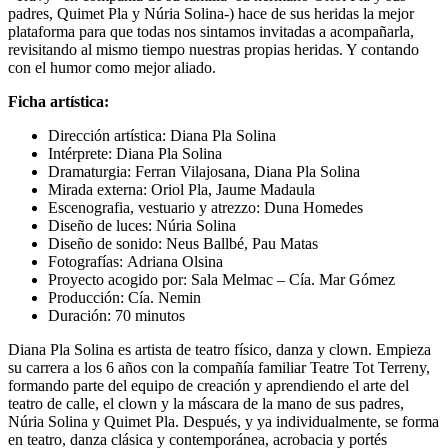
padres, Quimet Pla y Núria Solina-) hace de sus heridas la mejor
plataforma para que todas nos sintamos invitadas a acompañarla,
revisitando al mismo tiempo nuestras propias heridas. Y contando
con el humor como mejor aliado.
Ficha artística:
Dirección artística: Diana Pla Solina
Intérprete: Diana Pla Solina
Dramaturgia: Ferran Vilajosana, Diana Pla Solina
Mirada externa: Oriol Pla, Jaume Madaula
Escenografia, vestuario y atrezzo: Duna Homedes
Diseño de luces: Núria Solina
Diseño de sonido: Neus Ballbé, Pau Matas
Fotografías: Adriana Olsina
Proyecto acogido por: Sala Melmac – Cía. Mar Gómez
Producción: Cía. Nemin
Duración: 70 minutos
Diana Pla Solina es artista de teatro físico, danza y clown. Empieza
su carrera a los 6 años con la compañía familiar Teatre Tot Terreny,
formando parte del equipo de creación y aprendiendo el arte del
teatro de calle, el clown y la máscara de la mano de sus padres,
Núria Solina y Quimet Pla. Después, y ya individualmente, se forma
en teatro, danza clásica y contemporánea, acrobacia y portés