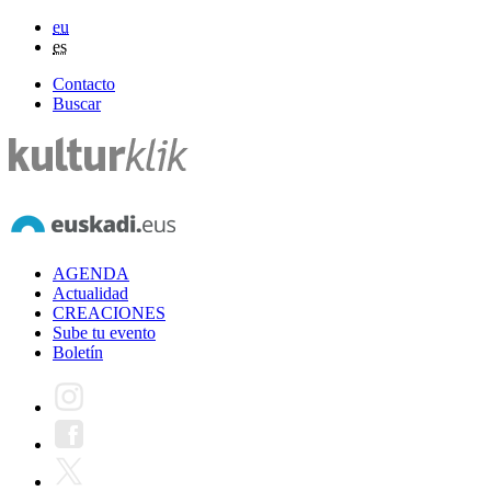
eu
es
Contacto
Buscar
AGENDA
Actualidad
CREACIONES
Sube tu evento
Boletín