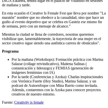
DIGA Elkartea, tendrá lugar en el palacio de Villasuso en sesiones
de mañana y tarde.
En esta ocasión el Creative Is Female Fest que lleva por nombre "La
maratón" nombre que no obedece a la casualidad, sino que hace un
guiño al evento deportivo que se celebra en Gasteiz ese mismo fin
de semana, pero con un mensaje de alcance."
Mientras la ciudad se llena de corredores, nosotras queremos
visibilizar que, lamentablemente, la trayectoria de una mujer en el
sector creativo sigue siendo una auténtica carrera de obstáculos".
Programa
Por la mañana (Workshops): Formación práctica con Marina
Salazar (collage reivindicativo), Maitena Salinas (
comunicación y liderazgo) y FEMIAS (generación de
imágenes feministas con IA)
Por la tarde (Conferencias y Azoka): Charlas inspiracionales
con Verónica Fuerte (Hey Studio), Marina Salazar, y un
podcast de Autoenfoque con Mina Barrio como invitada.
Además, contaremos con la Azoka para conocer proyectos
creativos de nuestro entorno.
Fuente:
Creativity is female