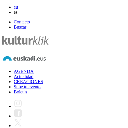
eu
es
Contacto
Buscar
AGENDA
Actualidad
CREACIONES
Sube tu evento
Boletín