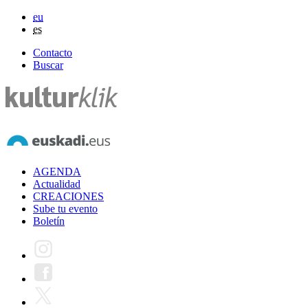
eu
es
Contacto
Buscar
AGENDA
Actualidad
CREACIONES
Sube tu evento
Boletín