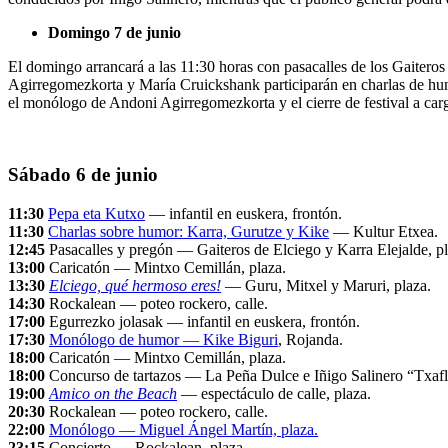
Domingo 7 de junio
El domingo arrancará a las 11:30 horas con pasacalles de los Gaiteros
Agirregomezkorta y María Cruickshank participarán en charlas de hu
el monólogo de Andoni Agirregomezkorta y el cierre de festival a ca
Sábado 6 de junio
11:30
Pepa eta Kutxo
— infantil en euskera, frontón.
11:30
Charlas sobre humor: Karra, Gurutze y Kike
— Kultur Etxea.
12:45
Pasacalles y pregón — Gaiteros de Elciego y Karra Elejalde, pl
13:00
Caricatón — Mintxo Cemillán, plaza.
13:30
Elciego, qué hermoso eres!
— Guru, Mitxel y Maruri, plaza.
14:30
Rockalean — poteo rockero, calle.
17:00
Egurrezko jolasak — infantil en euskera, frontón.
17:30
Monólogo de humor — Kike Biguri
, Rojanda.
18:00
Caricatón — Mintxo Cemillán, plaza.
18:00
Concurso de tartazos — La Peña Dulce e Iñigo Salinero “Txafla
19:00
Amico on the Beach
— espectáculo de calle, plaza.
20:30
Rockalean — poteo rockero, calle.
22:00
Monólogo — Miguel Ángel Martín, plaza.
23:15
Concierto — Rockalean, plaza.