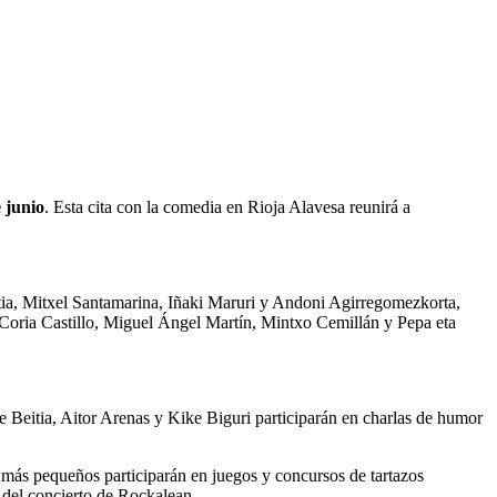
 junio
. Esta cita con la comedia en Rioja Alavesa reunirá a
itia, Mitxel Santamarina, Iñaki Maruri y Andoni Agirregomezkorta,
Coria Castillo, Miguel Ángel Martín, Mintxo Cemillán y Pepa eta
e Beitia, Aitor Arenas y Kike Biguri participarán en charlas de humor
s más pequeños participarán en juegos y concursos de tartazos
 del concierto de Rockalean.