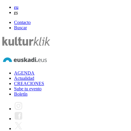
eu
es
Contacto
Buscar
AGENDA
Actualidad
CREACIONES
Sube tu evento
Boletín