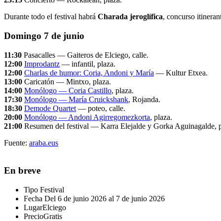
Durante todo el festival habrá
Charada jeroglífica
, concurso itinera
Domingo 7 de junio
11:30
Pasacalles — Gaiteros de Elciego, calle.
12:00
Improdantz
— infantil, plaza.
12:00
Charlas de humor: Coria, Andoni y María
— Kultur Etxea.
13:00
Caricatón — Mintxo, plaza.
14:00
Monólogo — Coria Castillo
, plaza.
17:30
Monólogo — María Cruickshank
, Rojanda.
18:30
Demode Quartet
— poteo, calle.
20:00
Monólogo — Andoni Agirregomezkorta
, plaza.
21:00
Resumen del festival — Karra Elejalde y Gorka Aguinagalde, p
Fuente:
araba.eus
En breve
Tipo
Festival
Fecha
Del 6 de junio 2026 al 7 de junio 2026
Lugar
Elciego
Precio
Gratis