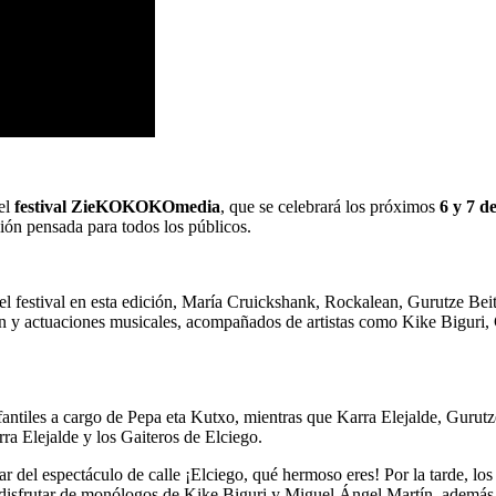
del
festival ZieKOKOKOmedia
, que se celebrará los próximos
6 y 7 de
ión pensada para todos los públicos.
el festival en esta edición, María Cruickshank, Rockalean, Gurutze Be
n y actuaciones musicales, acompañados de artistas como Kike Biguri, 
antiles a cargo de Pepa eta Kutxo, mientras que Karra Elejalde, Gurutz
rra Elejalde y los Gaiteros de Elciego.
ar del espectáculo de calle ¡Elciego, qué hermoso eres! Por la tarde, lo
á disfrutar de monólogos de Kike Biguri y Miguel Ángel Martín, además