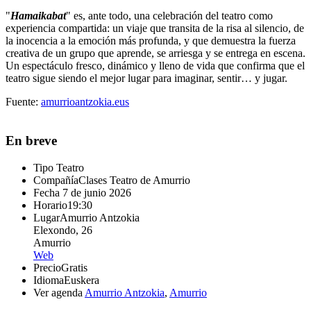
"
Hamaikabat
" es, ante todo, una celebración del teatro como
experiencia compartida: un viaje que transita de la risa al silencio, de
la inocencia a la emoción más profunda, y que demuestra la fuerza
creativa de un grupo que aprende, se arriesga y se entrega en escena.
Un espectáculo fresco, dinámico y lleno de vida que confirma que el
teatro sigue siendo el mejor lugar para imaginar, sentir… y jugar.
Fuente:
amurrioantzokia.eus
En breve
Tipo
Teatro
Compañía
Clases Teatro de Amurrio
Fecha
7 de junio 2026
Horario
19:30
Lugar
Amurrio Antzokia
Elexondo, 26
Amurrio
Web
Precio
Gratis
Idioma
Euskera
Ver agenda
Amurrio Antzokia
,
Amurrio