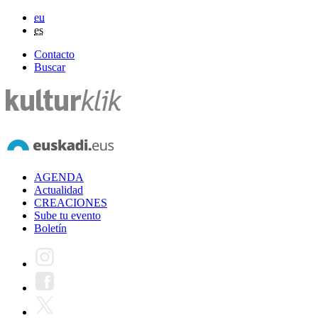
eu
es
Contacto
Buscar
AGENDA
Actualidad
CREACIONES
Sube tu evento
Boletín