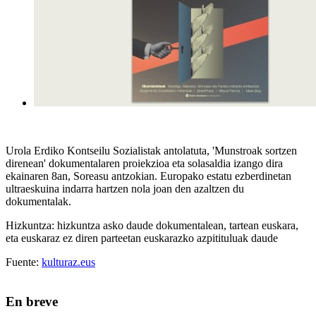
Urola Erdiko Kontseilu Sozialistak antolatuta, 'Munstroak sortzen
direnean' dokumentalaren proiekzioa eta solasaldia izango dira
ekainaren 8an, Soreasu antzokian. Europako estatu ezberdinetan
ultraeskuina indarra hartzen nola joan den azaltzen du
dokumentalak.
Hizkuntza: hizkuntza asko daude dokumentalean, tartean euskara,
eta euskaraz ez diren parteetan euskarazko azpitituluak daude
Fuente:
kulturaz.eus
En breve