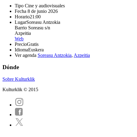
Tipo
Cine y audiovisuales
Fecha
8 de junio 2026
Horario
21:00
Lugar
Soreasu Antzokia
Barrio Soreasu s/n
Azpeitia
Web
Precio
Gratis
Idioma
Euskera
Ver agenda
Soreasu Antzokia
,
Azpeitia
Dónde
Sobre Kulturklik
Kulturklik © 2015