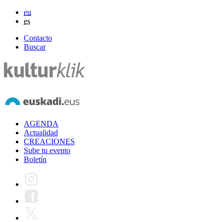
eu
es
Contacto
Buscar
AGENDA
Actualidad
CREACIONES
Sube tu evento
Boletín