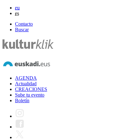
eu
es
Contacto
Buscar
AGENDA
Actualidad
CREACIONES
Sube tu evento
Boletín