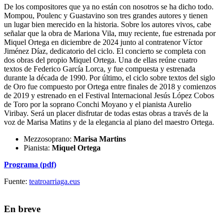
De los compositores que ya no están con nosotros se ha dicho todo.
Mompou, Poulenc y Guastavino son tres grandes autores y tienen
un lugar bien merecido en la historia. Sobre los autores vivos, cabe
señalar que la obra de Mariona Vila, muy reciente, fue estrenada por
Miquel Ortega en diciembre de 2024 junto al contratenor Víctor
Jiménez Díaz, dedicatorio del ciclo. El concierto se completa con
dos obras del propio Miquel Ortega. Una de ellas reúne cuatro
textos de Federico García Lorca, y fue compuesta y estrenada
durante la década de 1990. Por último, el ciclo sobre textos del siglo
de Oro fue compuesto por Ortega entre finales de 2018 y comienzos
de 2019 y estrenado en el Festival Internacional Jesús López Cobos
de Toro por la soprano Conchi Moyano y el pianista Aurelio
Viribay. Será un placer disfrutar de todas estas obras a través de la
voz de Marisa Ma
tins y de la elegancia al piano del maestro Ortega.
Mezzosoprano:
Marisa Martins
Pianista:
Miquel Ortega
Programa (pdf)
Fuente:
teatroarriaga.eus
En breve