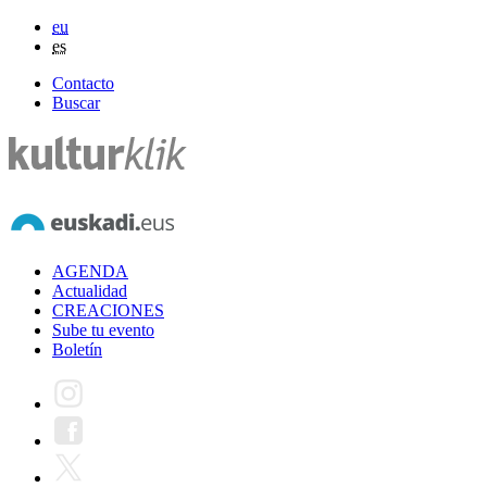
eu
es
Contacto
Buscar
AGENDA
Actualidad
CREACIONES
Sube tu evento
Boletín