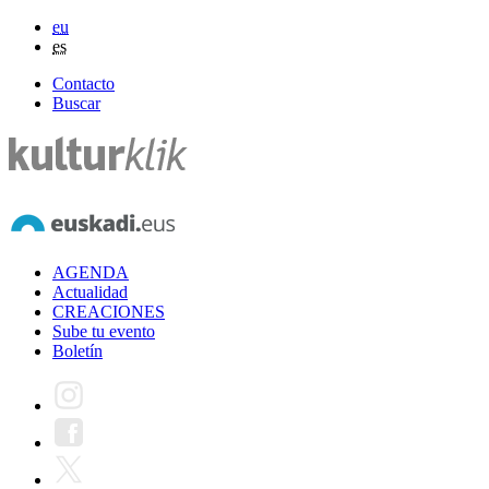
eu
es
Contacto
Buscar
AGENDA
Actualidad
CREACIONES
Sube tu evento
Boletín