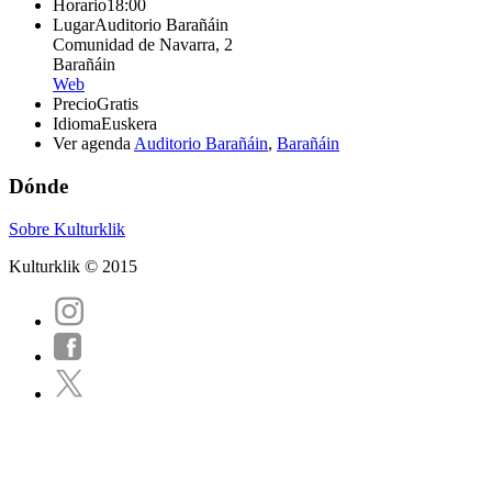
Horario
18:00
Lugar
Auditorio Barañáin
Comunidad de Navarra, 2
Barañáin
Web
Precio
Gratis
Idioma
Euskera
Ver agenda
Auditorio Barañáin
,
Barañáin
Dónde
Sobre Kulturklik
Kulturklik © 2015